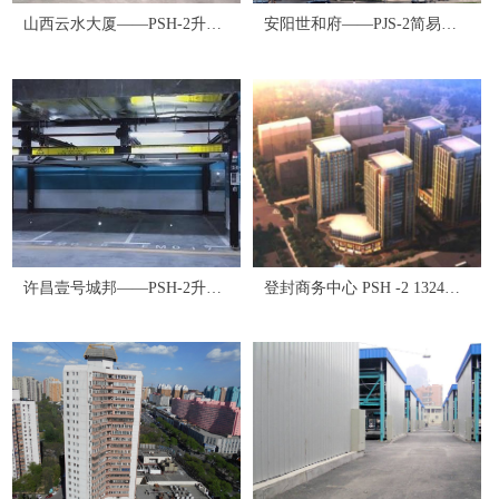
山西云水大厦——PSH-2升降
安阳世和府——PJS-2简易升
横移式——116个
降式——175个
许昌壹号城邦——PSH-2升降
登封商务中心 PSH -2 1324个
横移式——1138个
升降横移机械停车设备