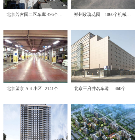
北京芳古园二区车库 496个
郑州玫瑰花园 --1060个机械泊
PXD
位
北京望京 A 4 小区--2141个机
北京王府井名车港 —460个机
械泊位
械泊位