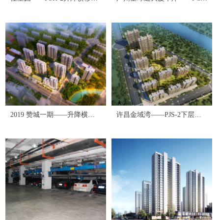
——470个
塔式——66个
2019 赞城一期——升降横移
许昌金域湾——PJS-2下层无
式——770个
车板410个——