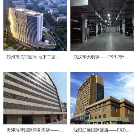
郑州市龙宇国际 地下二层升
武汉华天明珠——PSH-2升降
降横移 700个
横移式——97个
天津瑞湾国际商务酒店——
沈阳辽展国际饭店——PXD巷
PPY平面移动式——200个
道堆垛式——228个