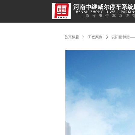
河南中继威尔停车系统
HENAN ZHONG JI WELL PARKING
(原许继停车系统
首页标题
ꄲ
工程案例
ꄲ
安阳世和府——