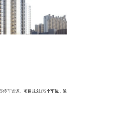
容停车资源。项目规划
175个车位
，通