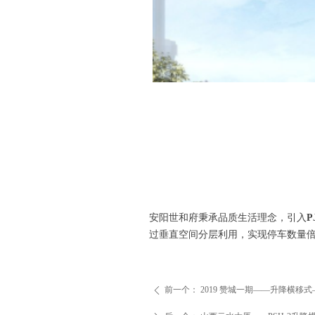
安阳世和府秉承品质生活理念，引入
P
过垂直空间分层利用，实现停车数量
前一个：
2019 赞城一期——升降横移式
ꄴ