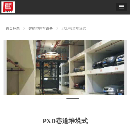
首页标题
ꄲ
智能型停车设备
ꄲ
PXD巷道堆垛式
PXD巷道堆垛式