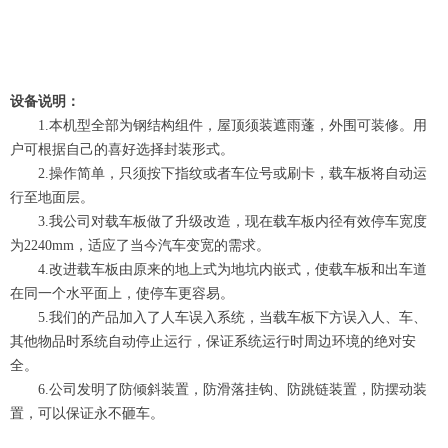
设备说明：
1.本机型全部为钢结构组件，屋顶须装遮雨蓬，外围可装修。用
户可根据自己的喜好选择封装形式。
2.操作简单，只须按下指纹或者车位号或刷卡，载车板将自动运
行至地面层。
3.我公司对载车板做了升级改造，现在载车板内径有效停车宽度
为2240mm，适应了当今汽车变宽的需求。
4.改进载车板由原来的地上式为地坑内嵌式，使载车板和出车道
在同一个水平面上，使停车更容易。
5.我们的产品加入了人车误入系统，当载车板下方误入人、车、
其他物品时系统自动停止运行，保证系统运行时周边环境的绝对安
全。
6.公司发明了防倾斜装置，防滑落挂钩、防跳链装置，防摆动装
置，可以保证永不砸车。