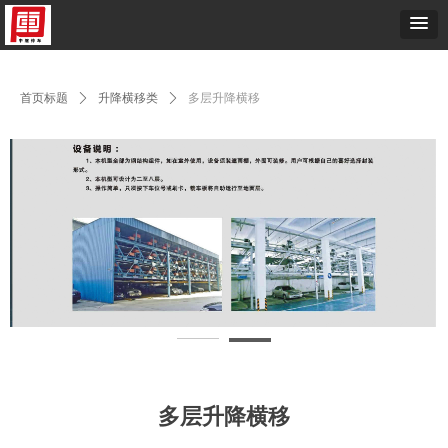
首页标题
ꄲ
升降横移类
ꄲ
多层升降横移
多层升降横移