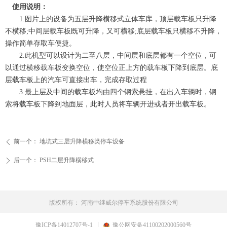
使用说明：
1.图片上的设备为五层升降横移式立体车库，顶层载车板只升降
不横移;中间层载车板既可升降，又可横移;底层载车板只横移不升降，
操作简单存取车便捷。
2.此机型可以设计为二至八层，中间层和底层都有一个空位，可
以通过横移载车板变换空位，使空位正上方的载车板下降到底层。底
层载车板上的汽车可直接出车，完成存取过程
3.最上层及中间的载车板均由四个钢索悬挂，在出入车辆时，钢
索将载车板下降到地面层，此时人员将车辆开进或者开出载车板。
前一个：
地坑式三层升降横移类停车设备
ꄴ
后一个：
PSH二层升降横移式
ꄲ
版权所有：
河南中继威尔停车系统股份有限公司
豫ICP备14012707号-1
豫公网安备41100202000560号